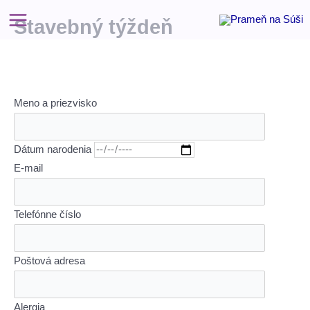
Preskočiť
Stavebný týždeň
na
Main
obsah
Menu
Meno a priezvisko
Dátum narodenia
E-mail
Telefónne číslo
Poštová adresa
Alergia