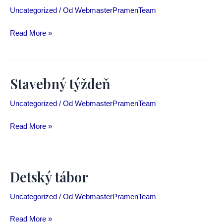
Uncategorized
/ Od
WebmasterPramenTeam
Boj
Read More »
o
prežitie
Stavebný týždeň
Uncategorized
/ Od
WebmasterPramenTeam
Stavebný
Read More »
týždeň
Detský tábor​
Uncategorized
/ Od
WebmasterPramenTeam
Detský
Read More »