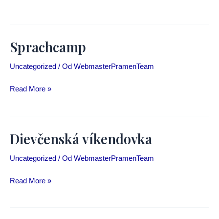
tábor​
Sprachcamp
Uncategorized
/ Od
WebmasterPramenTeam
Sprachcamp
Read More »
Dievčenská víkendovka
Uncategorized
/ Od
WebmasterPramenTeam
Dievčenská
Read More »
víkendovka