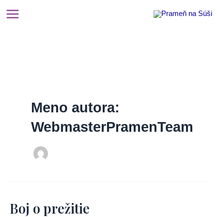
Preskočiť
na
Main
obsah
Menu
Meno autora:
WebmasterPramenTeam
Boj o prežitie